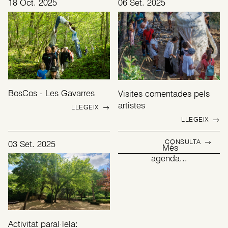
18 Oct. 2025
06 Set. 2025
BosCos - Les Gavarres
Visites comentades pels
artistes
LLEGEIX
→
LLEGEIX
→
CONSULTA
→
03 Set. 2025
Més
agenda...
Activitat paral·lela: