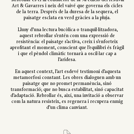
Rebrollar és el fil conductor de la 9a edició del festival
Art & Gavarres i neix del vaivé que governa els cicles
de la terra. Després de la duresa de la sequera, el
paisatge esclata en verd gràcies a la pluja.
Lluny d’una lectura bucòlica o tranquil·litzadora,
aquest rebrollar s’entén com una expressió de
resistència: el paisatge s’activa, creix i s’enforteix
aprofitant el moment, conscient que l’equilibri és fràgil
i que el pèndol climàtic tornarà a oscil·lar cap a
l’aridesa.
En aquest context, l’art esdevé testimoni d’aquesta
metamorfosi constant. Les obres dialoguen amb un
paisatge que no promet permanència, sinó
transformació; que no busca estabilitat, sinó capacitat
d’adaptació. Rebrollar és, així, una invitació a observar
com la natura resisteix, es regenera i recupera enmig
d’un clima canviant.