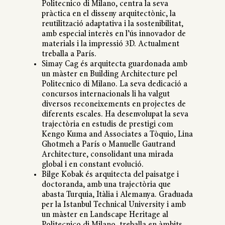
Politecnico di Milano, centra la seva
pràctica en el disseny arquitectònic, la
reutilització adaptativa i la sostenibilitat,
amb especial interès en l’ús innovador de
materials i la impressió 3D. Actualment
treballa a París.
Simay Cag és arquitecta guardonada amb
un màster en Building Architecture pel
Politecnico di Milano. La seva dedicació a
concursos internacionals li ha valgut
diversos reconeixements en projectes de
diferents escales. Ha desenvolupat la seva
trajectòria en estudis de prestigi com
Kengo Kuma and Associates a Tòquio, Lina
Ghotmeh a París o Manuelle Gautrand
Architecture, consolidant una mirada
global i en constant evolució.
Bilge Kobak és arquitecta del paisatge i
doctoranda, amb una trajectòria que
abasta Turquia, Itàlia i Alemanya. Graduada
per la Istanbul Technical University i amb
un màster en Landscape Heritage al
Politecnico di Milano, treballa en àmbits