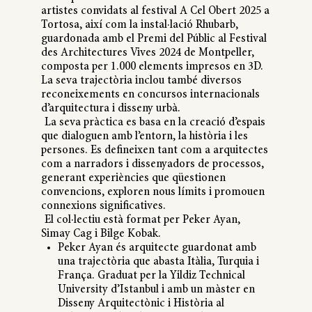
artistes convidats al festival A Cel Obert 2025 a
Tortosa, així com la instal·lació Rhubarb,
guardonada amb el Premi del Públic al Festival
des Architectures Vives 2024 de Montpeller,
composta per 1.000 elements impresos en 3D.
La seva trajectòria inclou també diversos
reconeixements en concursos internacionals
d’arquitectura i disseny urbà.
La seva pràctica es basa en la creació d’espais
que dialoguen amb l’entorn, la història i les
persones. Es defineixen tant com a arquitectes
com a narradors i dissenyadors de processos,
generant experiències que qüestionen
convencions, exploren nous límits i promouen
connexions significatives.
El col·lectiu està format per Peker Ayan,
Simay Cag i Bilge Kobak.
Peker Ayan és arquitecte guardonat amb
una trajectòria que abasta Itàlia, Turquia i
França. Graduat per la Yildiz Technical
University d’Istanbul i amb un màster en
Disseny Arquitectònic i Història al