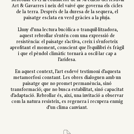
Rebrollar és el fil conductor de la 9a edició del festival
Art & Gavarres i neix del vaivé que governa els cicles
de la terra. Després de la duresa de la sequera, el
paisatge esclata en verd gràcies a la pluja.
Lluny d’una lectura bucòlica o tranquil·litzadora,
aquest rebrollar s’entén com una expressió de
resistència: el paisatge s’activa, creix i s’enforteix
aprofitant el moment, conscient que l’equilibri és fràgil
i que el pèndol climàtic tornarà a oscil·lar cap a
l’aridesa.
En aquest context, l’art esdevé testimoni d’aquesta
metamorfosi constant. Les obres dialoguen amb un
paisatge que no promet permanència, sinó
transformació; que no busca estabilitat, sinó capacitat
d’adaptació. Rebrollar és, així, una invitació a observar
com la natura resisteix, es regenera i recupera enmig
d’un clima canviant.