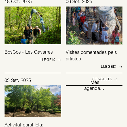
18 Oct. 2025
06 Set. 2025
BosCos - Les Gavarres
Visites comentades pels
artistes
LLEGEIX
→
LLEGEIX
→
CONSULTA
→
03 Set. 2025
Més
agenda...
Activitat paral·lela: