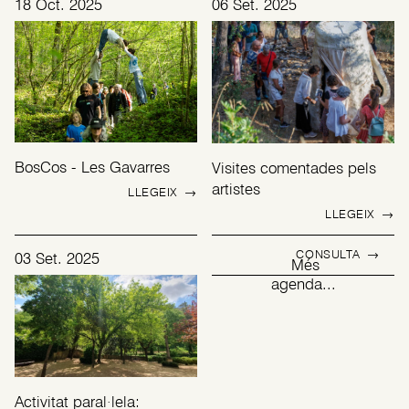
18 Oct. 2025
06 Set. 2025
BosCos - Les Gavarres
Visites comentades pels
artistes
LLEGEIX
→
LLEGEIX
→
CONSULTA
→
03 Set. 2025
Més
agenda...
Activitat paral·lela: