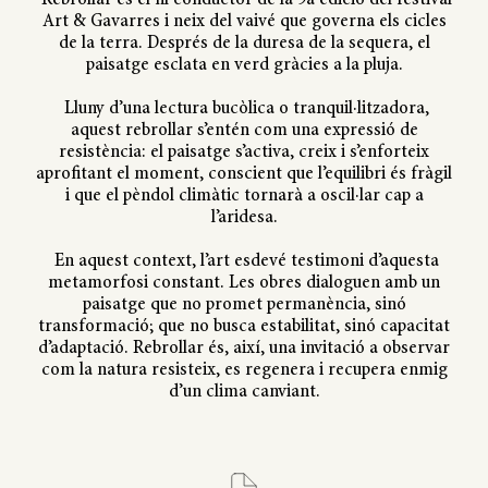
Rebrollar és el fil conductor de la 9a edició del festival
Art & Gavarres i neix del vaivé que governa els cicles
de la terra. Després de la duresa de la sequera, el
paisatge esclata en verd gràcies a la pluja.
Lluny d’una lectura bucòlica o tranquil·litzadora,
aquest rebrollar s’entén com una expressió de
resistència: el paisatge s’activa, creix i s’enforteix
aprofitant el moment, conscient que l’equilibri és fràgil
i que el pèndol climàtic tornarà a oscil·lar cap a
l’aridesa.
En aquest context, l’art esdevé testimoni d’aquesta
metamorfosi constant. Les obres dialoguen amb un
paisatge que no promet permanència, sinó
transformació; que no busca estabilitat, sinó capacitat
d’adaptació. Rebrollar és, així, una invitació a observar
com la natura resisteix, es regenera i recupera enmig
d’un clima canviant.