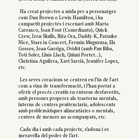
Ha creat projectes a mida per a personatges
com Dan Brown o Lewis Hamilton, i ha
compartit projectes i escenari amb Marta
Carrasco, Joan Font (Comediants), Quick
Crew, Iron Skulls, Rita Ora, Daddy-K, Patxuko
Nice, Stars in Concert, Fermin Muguruza, Els
Gossos, Joan Garriga, Ovidi4 (amb Pau Riba,
Toti Soler, Lluís Llach, Quimi Portet...),
Christina Aguilera, Xavi Sarrià, Jennifer Lopez,
etc.
Les seves creacions se centren en l’ús de l'art
com a eina de transformació, i l’han portat a
oferir el procés creatiu en entorns desfavorits,
amb persones properes als trastorns mentals,
interns de centres penitenciaris, adolescents
amb problemàtiques alimentàries o mentals,
centres de menors no acompanyats, etc.
Cada dia i amb cada projecte, s’adona i es
meravella del poder de l’art.