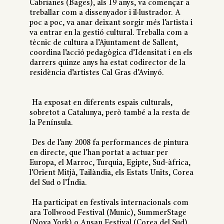
Cabrianes (Bages), als 19 anys, va començar a
treballar com a dissenyador i il·lustrador. A
poc a poc, va anar deixant sorgir més l’artista i
va entrar en la gestió cultural. Treballa com a
tècnic de cultura a l’Ajuntament de Sallent,
coordina l’acció pedagògica d’Idensitat i en els
darrers quinze anys ha estat codirector de la
residència d’artistes Cal Gras d’Avinyó.
Ha exposat en diferents espais culturals,
sobretot a Catalunya, però també a la resta de
la Península.
Des de l’any 2008 fa performances de pintura
en directe, que l’han portat a actuar per
Europa, el Marroc, Turquia, Egipte, Sud-àfrica,
l’Orient Mitjà, Tailàndia, els Estats Units, Corea
del Sud o l’Índia.
Ha participat en festivals internacionals com
ara Tollwood Festival (Munic), SummerStage
(Nova York) o Ansan Festival (Corea del Sud).