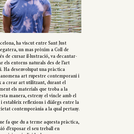
elona, ha viscut entre Sant Just
Pegatera, un mas pròxim a Coll de
s de cursar il·lustració, va decantar-
r els entorns naturals des de l’art
. Ha desenvolupat una pràctica
 anomena art rupestre contemporani i
 a crear art utilitzant, durant el
ment els materials que troba a la
esta manera, estreny el vincle amb el
 estableix reflexions i diàlegs entre la
ocietat contemporània a la qual pertany.
que fa que du a terme aquesta pràctica,
ió d’exposar el seu treball en