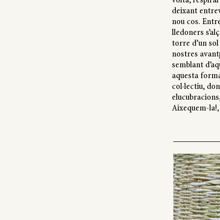
volta, l’espir
deixant entrev
nou cos. Entr
lledoners s’al
torre d’un sol 
nostres avantp
semblant d’aqu
aquesta forma
col·lectiu, do
elucubracions
Aixequem-la!,