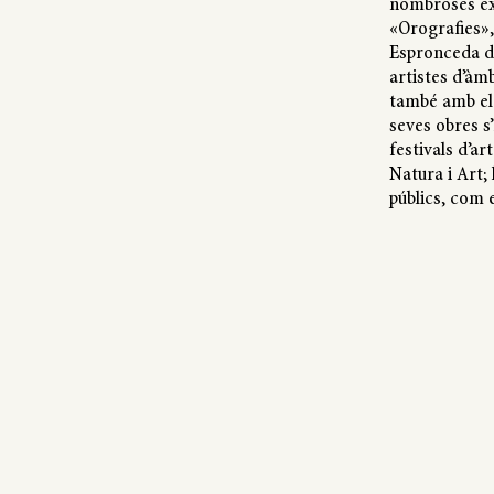
nombroses ex
«Orografies»,
Espronceda d
artistes d’àmb
també amb el 
seves obres s
festivals d’ar
Natura i Art; 
públics, com 