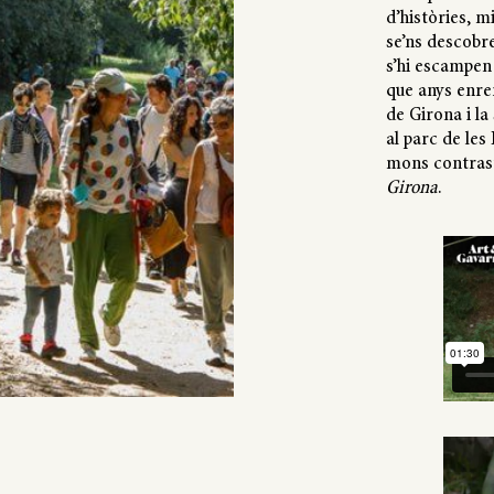
d’històries, m
se’ns descobr
s’hi escampen
que anys enrer
de Girona i la
al parc de les
mons contrast
Girona
.