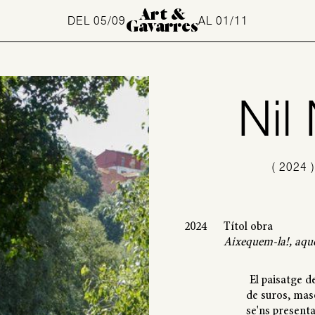
Art &
DEL 05/09
AL 01/11
Gavarres
Nil
(
2024
2024
Títol obra
Aixequem-la!, aqu
El paisatge d
de suros, mas
se'ns presenta 