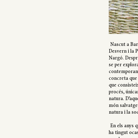
Nascut a Barc
Desvern i la 
Nargó. Despré
se per explora
contemporani
concreta que
que consisteix
procés, única
natura. D’aqu
món salvatge i
natura i la s
En els anys 
ha tingut ocas