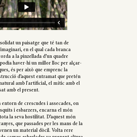
solidat un paisatge que té tan de
imaginari, en el qual cada branca
orda a la pinzellada d’un quadre
odia haver-hi un millor lloc per alçar-
ques, és per això que emprenc la
strucció d’aquest entramat que pretén
natural amb l'artificial, el mític amb el
assat amb el present.
n entorn de crescudes i assecades, on
quits i esbarzers, encarna el món
ota la seva hostilitat. D’aquest món
canyes, que passades per les mans de la
venen un material dòcil. Volta rere