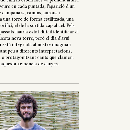
al de canyes esberlades va prenent altura
eure en cada puntada, l’aparició d’un
e campanars, camins, aurons i
ça una torre de forma estilitzada, una
orifici, el de la sortida cap al cel. Pels
assats hauria estat difícil identificar el
esta nova torre, però el dia d'avui
 està integrada al nostre imaginari
nant peu a diferents interpretacions,
, o protagonitzant cants que clamen:
 aquesta xemeneia de canyes.