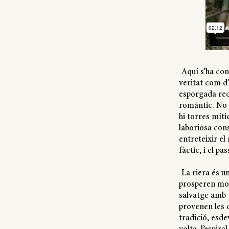
Aquí s’ha con
veritat com d’
esporgada rec
romàntic. No p
hi torres míti
laboriosa con
entreteixir el 
fàctic, i el p
La riera és u
prosperen mos
salvatge amb t
provenen les 
tradició, esde