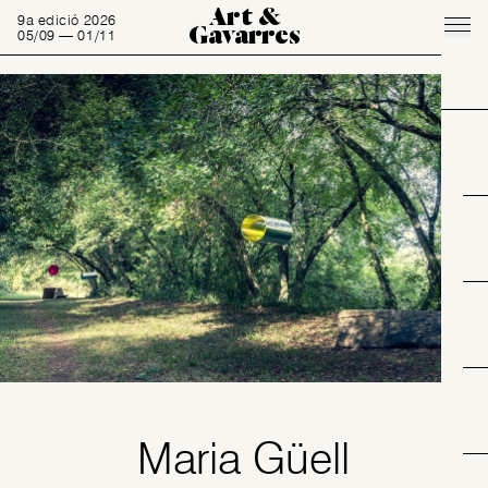
Art &
9a edició 2026
Gavarres
05/09 — 01/11
Maria Güell