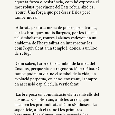
aquesta força o resistència, com bé expressa el
mot robust, provinent del llatí robur, això és,
‘roure’. Una força que pot ésser física però
també moral.
Adorats per tota mena de pobles, pels troncs,
per les branques molts llargues, per les fulles i
pel simbolisme, roures i alzines esdevenien un
emblema de l’hospitalitat en interpretar-los
com l’equivalent a un temple i, doncs, a un lloc
de refugi.
Com sabeu, l’arbre és el símbol de la idea del
Cosmos, perquè viu en regeneració perpètua. O
també podríem dir-ne el símbol de la vida, en
evolució perpètua, en canvi constant, i sempre
en ascensió cap al cel, la verticalitat...
L’arbre posa en comunicació els tres nivells del
cosmos. El subterrani, amb les arrels, que
busquen les profunditats allà on s’endinsen. La
superfície, amb el tronc i les primeres