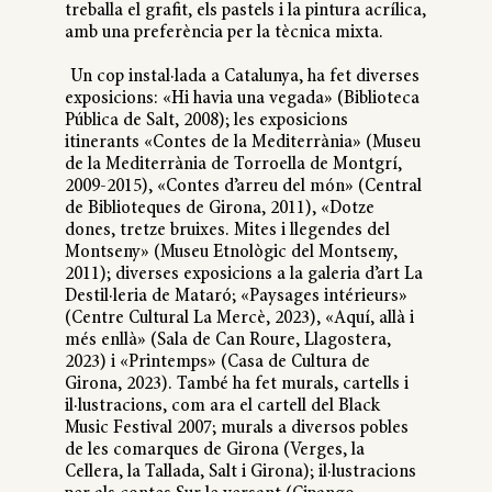
treballa el grafit, els pastels i la pintura acrílica,
amb una preferència per la tècnica mixta.
Un cop instal·lada a Catalunya, ha fet diverses
exposicions: «Hi havia una vegada» (Biblioteca
Pública de Salt, 2008); les exposicions
itinerants «Contes de la Mediterrània» (Museu
de la Mediterrània de Torroella de Montgrí,
2009-2015), «Contes d’arreu del món» (Central
de Biblioteques de Girona, 2011), «Dotze
dones, tretze bruixes. Mites i llegendes del
Montseny» (Museu Etnològic del Montseny,
2011); diverses exposicions a la galeria d’art La
Destil·leria de Mataró; «Paysages intérieurs»
(Centre Cultural La Mercè, 2023), «Aquí, allà i
més enllà» (Sala de Can Roure, Llagostera,
2023) i «Printemps» (Casa de Cultura de
Girona, 2023). També ha fet murals, cartells i
il·lustracions, com ara el cartell del Black
Music Festival 2007; murals a diversos pobles
de les comarques de Girona (Verges, la
Cellera, la Tallada, Salt i Girona); il·lustracions