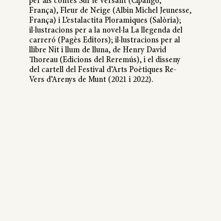
per als contes Sur le versant (Cipango,
França), Fleur de Neige (Albin Michel Jeunesse,
França) i L’estalactita Ploramiques (Salòria);
il·lustracions per a la novel·la La llegenda del
carreró (Pagès Editors); il·lustracions per al
llibre Nit i llum de lluna, de Henry David
Thoreau (Edicions del Reremús), i el disseny
del cartell del Festival d’Arts Poètiques Re-
Vers d’Arenys de Munt (2021 i 2022).