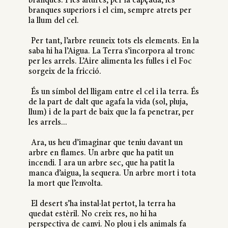
branques. I les altures, per la capçada, les
branques superiors i el cim, sempre atrets per
la llum del cel.
Per tant, l’arbre reuneix tots els elements. En la
saba hi ha l’Aigua. La Terra s’incorpora al tronc
per les arrels. L’Aire alimenta les fulles i el Foc
sorgeix de la fricció.
És un símbol del lligam entre el cel i la terra. És
de la part de dalt que agafa la vida (sol, pluja,
llum) i de la part de baix que la fa penetrar, per
les arrels...
Ara, us heu d’imaginar que teniu davant un
arbre en flames. Un arbre que ha patit un
incendi. I ara un arbre sec, que ha patit la
manca d’aigua, la sequera. Un arbre mort i tota
la mort que l’envolta.
El desert s’ha instal·lat pertot, la terra ha
quedat estèril. No creix res, no hi ha
perspectiva de canvi. No plou i els animals fa