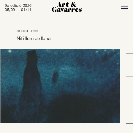
Art &
9a edició 2026
Gavarres
05/09 — 01/11
03 OCT. 2020
Nit i llum de lluna