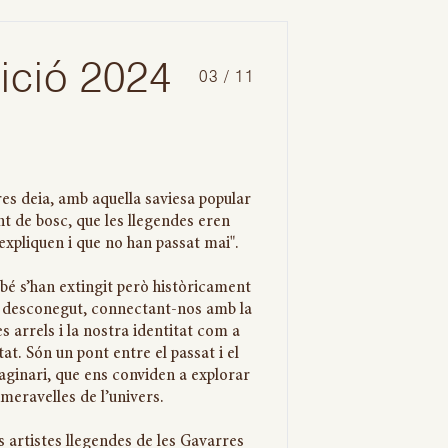
ició
2024
03 / 11
es deia, amb aquella saviesa popular
nt de bosc, que les llegendes eren
'expliquen i que no han passat mai".
ebé s’han extingit però històricament
el desconegut, connectant-nos amb la
es arrels i la nostra identitat com a
at. Són un pont entre el passat i el
imaginari, que ens conviden a explorar
s meravelles de l’univers.
 artistes llegendes de les Gavarres