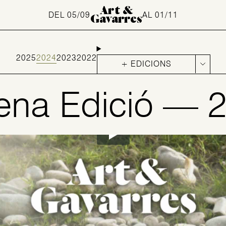
Art &
DEL 05/09
AL 01/11
Gavarres
2025
2024
2023
2022
+ EDICIONS
ena Edició — 