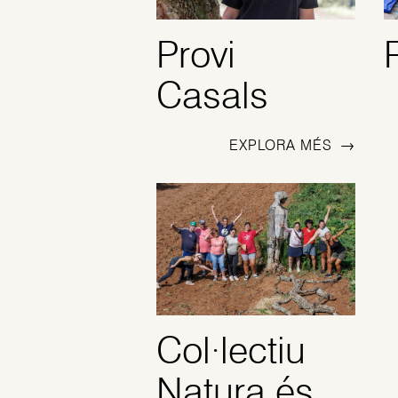
Provi
Casals
EXPLORA MÉS
→
Col·lectiu
Natura és