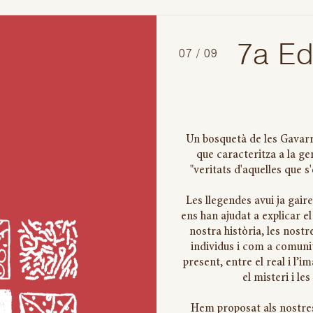
7a Ed
07 / 09
Un bosquetà de les Gavarr
que caracteritza a la ge
"veritats d'aquelles que s
Les llegendes avui ja gair
ens han ajudat a explicar 
nostra història, les nostr
individus i com a comunit
present, entre el real i l’
el misteri i le
Hem proposat als nostres