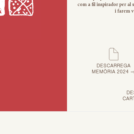
com a fil inspirador per al
i farem v
DESCARREGA
MEMÒRIA 2024 
DE
CAR