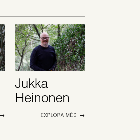
Jukka
Heinonen
EXPLORA MÉS
→
→