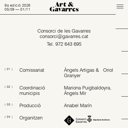
Art &
9a edició 2026
Gavarres
05/09 — 01/11
Consorci de les Gavarres
consorci@gavarres.cat
Tel.
972 643 695
Comissariat
Àngels Artigas & Oriol
( 01 )
Granyer
Coordinació
Mariona Puigbaldoyra,
( 02 )
municipis
Àngels Mir
Producció
Anabel Marín
( 03 )
Organitzen
( 04 )