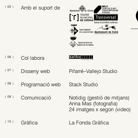
Amb el suport de
( 05 )
Col·labora
( 06 )
Disseny web
Pifarré–Vallejo Studio
( 07 )
Programació web
Stack Studio
( 08 )
Comunicació
Notidig (gestió de mitjans)
( 09 )
Anna Mas (fotografia)
24 imatges x segon (video)
Gràfica
La Fonda Gràfica
( 10 )