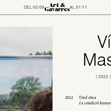
Art &
DEL 05/09
AL 01/11
Gavarres
V
Mas
(
2022
2022
Títol obra
La condició huma