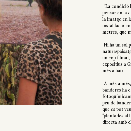
"La condició
pensar en la c
la imatge en l
instal·lació c
metres, que m
Hi ha un sol 
natura/paisatg
un cop filmat,
expositius a G
més a baix.
A més a més, 
banderes ha e
fotoquímicame
peu de bander
que es pot veu
"plantades al 
directa amb el