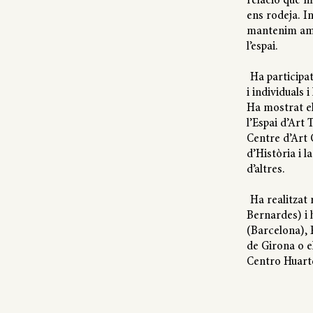
relació que m
ens rodeja. I
mantenim amb
l’espai.
Ha participa
i individuals 
Ha mostrat el
l’Espai d’Art
Centre d’Art
d’Història i l
d’altres.
Ha realitzat 
Bernardes) i 
(Barcelona), 
de Girona o e
Centro Huart