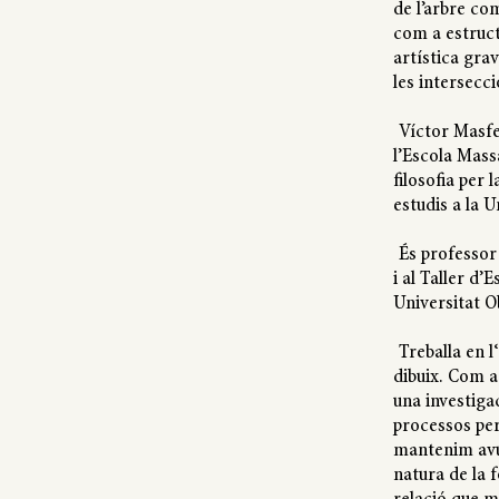
de l’arbre co
com a estruct
artística gra
les intersecci
Víctor Masfe
l’Escola Mass
filosofia per 
estudis a la 
És professor
i al Taller d’
Universitat O
Treballa en l‘
dibuix. Com a
una investigac
processos perc
mantenim avui
natura de la f