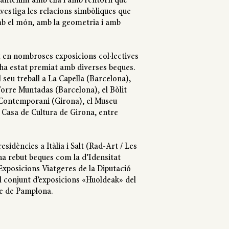
antenim amb ella i amb l’entorn que
nvestiga les relacions simbòliques que
 el món, amb la geometria i amb
t en nombroses exposicions col·lectives
i ha estat premiat amb diverses beques.
 seu treball a La Capella (Barcelona),
 Torre Muntadas (Barcelona), el Bòlit
 Contemporani (Girona), el Museu
a Casa de Cultura de Girona, entre
residències a Itàlia i Salt (Rad-Art / Les
ha rebut beques com la d’Idensitat
Exposicions Viatgeres de la Diputació
l conjunt d’exposicions «Huoldeak» del
e de Pamplona.