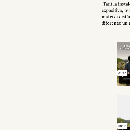
Tant la instal
expositiva, te
mateixa distà
diferents: un r