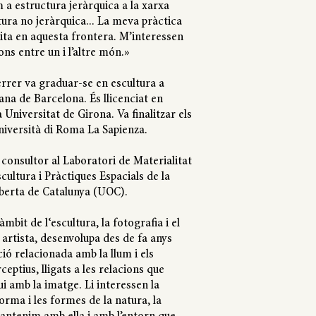
m a estructura jeràrquica a la xarxa
ura no jeràrquica... La meva pràctica
vita en aquesta frontera. M’interessen
ons entre un i l’altre món.»
rrer va graduar-se en escultura a
ana de Barcelona. És llicenciat en
la Universitat de Girona. Va finalitzar els
Università di Roma La Sapienza.
 consultor al Laboratori de Materialitat
Escultura i Pràctiques Espacials de la
berta de Catalunya (UOC).
àmbit de l‘escultura, la fotografia i el
 artista, desenvolupa des de fa anys
ió relacionada amb la llum i els
eptius, lligats a les relacions que
 amb la imatge. Li interessen la
orma i les formes de la natura, la