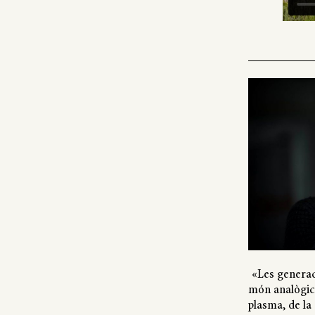
«Les generac
món analògic i
plasma, de la