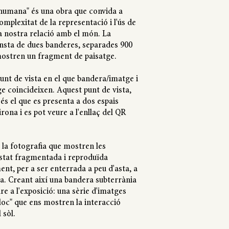
 humana" és una obra que convida a
omplexitat de la representació i l'ús de
a nostra relació amb el món. La
onsta de dues banderes, separades 900
ostren un fragment de paisatge.
punt de vista en el que bandera/imatge i
e coincideixen. Aquest punt de vista,
 és el que es presenta a dos espais
irona i es pot veure a l'enllaç del QR
la fotografia que mostren les
stat fragmentada i reproduïda
nt, per a ser enterrada a peu d'asta, a
a. Creant així una bandera subterrània
re a l'exposició: una sèrie d'imatges
lloc" que ens mostren la interacció
 sòl.