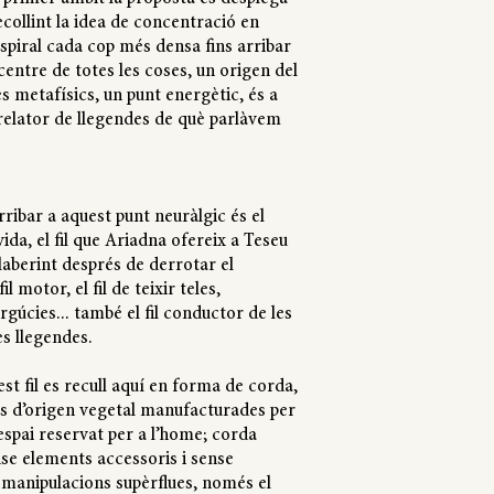
recollint la idea de concentració en
spiral cada cop més densa fins arribar
 centre de totes les coses, un origen del
 metafísics, un punt energètic, és a
el relator de llegendes de què parlàvem
rribar a aquest punt neuràlgic és el
 vida, el fil que Ariadna ofereix a Teseu
 laberint després de derrotar el
il motor, el fil de teixir teles,
rgúcies... també el fil conductor de les
s llegendes.
est fil es recull aquí en forma de corda,
es d’origen vegetal manufacturades per
’espai reservat per a l’home; corda
nse elements accessoris i sense
i manipulacions supèrflues, només el