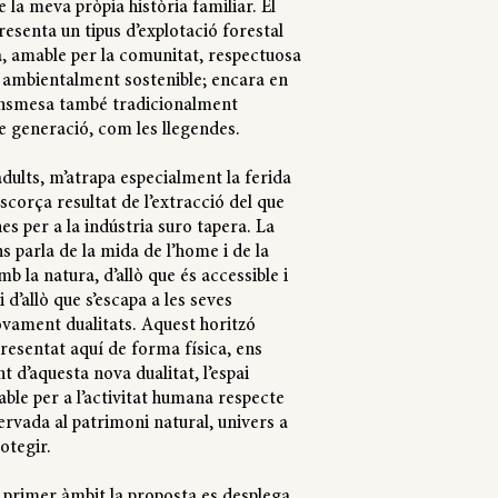
la meva pròpia història familiar. El
resenta un tipus d’explotació forestal
, amable per la comunitat, respectuosa
i ambientalment sostenible; encara en
ransmesa també tradicionalment
e generació, com les llegendes.
adults, m’atrapa especialment la ferida
escorça resultat de l’extracció del que
es per a la indústria suro tapera. La
s parla de la mida de l’home i de la
mb la natura, d’allò que és accessible i
 d’allò que s’escapa a les seves
ovament dualitats. Aquest horitzó
resentat aquí de forma física, ens
t d’aquesta nova dualitat, l’espai
able per a l’activitat humana respecte
servada al patrimoni natural, univers a
otegir.
 primer àmbit la proposta es desplega