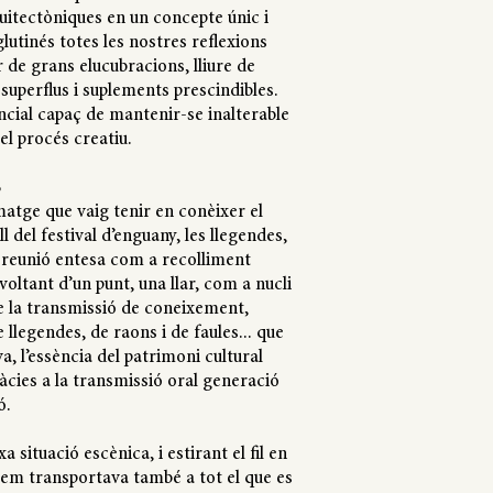
uitectòniques en un concepte únic i
glutinés totes les nostres reflexions
 de grans elucubracions, lliure de
uperflus i suplements prescindibles.
ncial capaç de mantenir-se inalterable
 el procés creatiu.
S
atge que vaig tenir en conèixer el
l del festival d’enguany, les llegendes,
a reunió entesa com a recolliment
voltant d’un punt, una llar, com a nucli
 la transmissió de coneixement,
e llegendes, de raons i de faules... que
va, l’essència del patrimoni cultural
àcies a la transmissió oral generació
ó.
a situació escènica, i estirant el fil en
 em transportava també a tot el que es