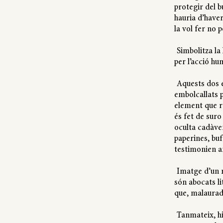
protegir del 
hauria d’haver 
la vol fer no
Simbolitza la
per l’acció hum
Aquests dos 
embolcallats p
element que r
és fet de suro
oculta cadàver
paperines, buf
testimonien a
Imatge d’un 
són abocats li
que, malaurad
Tanmateix, hi