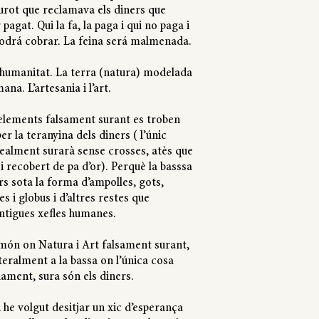
burot que reclamava els diners que
pagat. Qui la fa, la paga i qui no paga i
 podrá cobrar. La feina será malmenada.
 humanitat. La terra (natura) modelada
ana. L’artesania i l’art.
elements falsament surant es troben
er la teranyina dels diners ( l’únic
ealment surarà sense crosses, atès que
 i recobert de pa d’or). Perquè la basssa
s sota la forma d’ampolles, gots,
es i globus i d’altres restes que
ntigues xefles humanes.
món on Natura i Art falsament surant,
teralment a la bassa on l’única cosa
ament, sura són els diners.
 he volgut desitjar un xic d’esperança