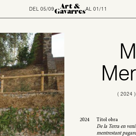
Art &
DEL 05/09
AL 01/11
Gavarres
M
Mer
(
2024
2024
Títol obra
De la Terra en veni
mentrestant pagar