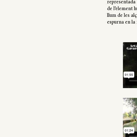
representada e
de l’element h
llum de les al
espurna en la 