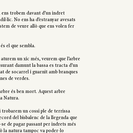
i ens trobem davant d’un indret
íl·lic. No ens ha d’estranyar avesats
stem de veure allò que ens volen fer
 és el que sembla.
i aturem un xic més, veurem que l’arbre
i surant damunt la bassa es tracta d’un
lat de socarrel i guarnit amb branques
unes de verdes.
arbre és ben mort. Aquest arbre
la Natura.
hi trobarem un cossi ple de terrissa
ecord del bisbalenc de la llegenda que
r-se de pagar passant per indrets més
rò la natura tampoc va poder-lo