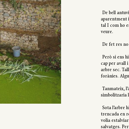
De bell antuv
aparentment id
tal I com ho e
veure.
De fet res no
Però si ens h
cap per avall 
arbre sec. Tal
forànies. Alg
Tanmateix, l’
simbolitzaria 
Sota l’arbre 
trencada en r
volia estalvia
salvatges. Pe