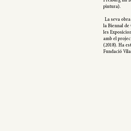
Freiburg im B
pintura).
La seva obra 
la Biennal de
les Exposicio
amb el projec
(2018). Ha est
Fundació Vila