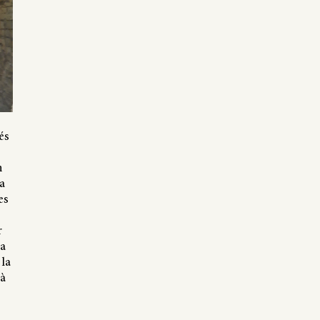
és
n
a
es
r
pa
 la
là