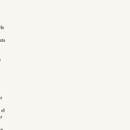
ls
nts
u
1r
 el
er
en