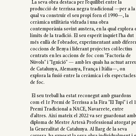
La seva obra destaca per l’equilibri entre la
producció de terrissa negra tradicional —per a la
qual va construir el seu propi forn el 1990—, la
ceràmica utilitària vidrada i una obra
contemporània sovint austera, en la qual explora e
límits de la tradició. El seu esperit inquiet l'ha dut
més enllà de l'obrador, experimentant amb difere
coccions de llenya i liderant projectes col·lectius
centrats en les accions de foc com "Factoria de
Núvols" i "Ignició" — amb les quals ha actuat arre
de Catalunya, Alemanya, França i Itàlia—, on
explora la fusió entre la ceràmica i els espectacles
de foc.
El seu treball ha estat reconegut amb guardons
com el 1r Premi de Terrissa a la Fira "El Tupí" i el 
Premi Tradicional a NACE, Navarrete, entre
d'altres. Així mateix el 2022 va ser guardonat amb
diploma de Mestre Artesà Professional atorgat p
la Generalitat de Catalunya. Al llarg de la seva
carrera, ha exposat la seva obra individualment i 