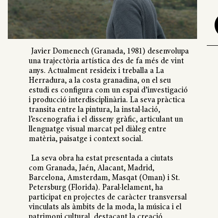
Javier Domenech (Granada, 1981) desenvolupa
una trajectòria artística des de fa més de vint
anys. Actualment resideix i treballa a La
Herradura, a la costa granadina, on el seu
estudi es configura com un espai d’investigació
i producció interdisciplinària. La seva pràctica
transita entre la pintura, la instal·lació,
l’escenografia i el disseny gràfic, articulant un
llenguatge visual marcat pel diàleg entre
matèria, paisatge i context social.
La seva obra ha estat presentada a ciutats
com Granada, Jaén, Alacant, Madrid,
Barcelona, Amsterdam, Masqat (Oman) i St.
Petersburg (Florida). Paral·lelament, ha
participat en projectes de caràcter transversal
vinculats als àmbits de la moda, la música i el
patrimoni cultural, destacant la creació