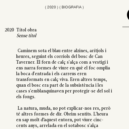
(
2020
)
( BIOGRAFIA )
2020
Títol obra
Sense títol
Caminem sota el blau entre alzines, arítjols i
heures, seguint els corriols del bosc de Can
Taverner. El forn de calç s'alça com a vestigi i
ens narra formes de viure en què el foc omplia
la boca d'entrada i els carreus eren
transformats en calç viva. Eren altres temps,
quan el bosc era part de la subsistència i les
cases s'emblanquinaven per protegir-se del sol i
els fongs.
La natura, muda, no pot explicar-nos res, però
té altres formes de dir. Obrim sentits. L'heura
en sap molt d’aquest entorn, pot viure cinc-
cents anys, arrelada en el sotabosc s'alça