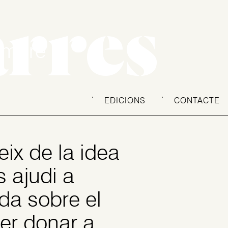
arres
embre
EDICIONS
CONTACTE
eix de la idea
s ajudi a
ada sobre el
per donar a