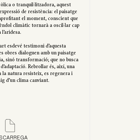
òlica o tranquil·litzadora, aquest
expressió de resistència: el paisatge
ix aprofitant el moment, conscient que
 pèndol climàtic tornarà a oscil·lar cap
a l’aridesa.
’art esdevé testimoni d’aquesta
s obres dialoguen amb un paisatge
, sinó transformació; que no busca
 d’adaptació. Rebrollar és, així, una
 la natura resisteix, es regenera i
g d’un clima canviant.
SCARREGA