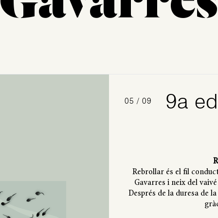
Gavarre
9a ed
05 / 09
R
Rebrollar és el fil conduc
Gavarres i neix del vaivé
Després de la duresa de la
gràc