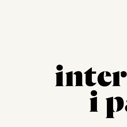
inter
i 