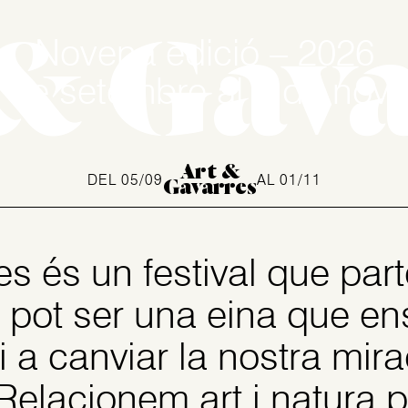
& Gav
Novena edició
– 2026
5 de setembre
al 1 de nov
Art &
DEL 05/09
AL 01/11
Gavarres
s és un festival que part
t pot ser una eina que en
 i a canviar la nostra mir
Relacionem art i natura 