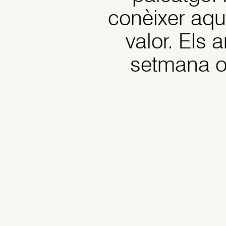
conèixer aque
valor. Els 
setmana ob