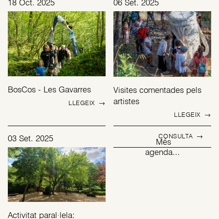
18 Oct. 2025
06 Set. 2025
BosCos - Les Gavarres
Visites comentades pels
artistes
LLEGEIX
→
LLEGEIX
→
CONSULTA
→
03 Set. 2025
Més
agenda...
Activitat paral·lela: