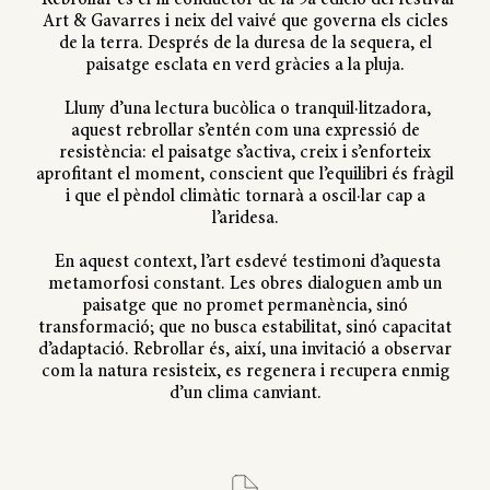
Rebrollar és el fil conductor de la 9a edició del festival
Art & Gavarres i neix del vaivé que governa els cicles
de la terra. Després de la duresa de la sequera, el
paisatge esclata en verd gràcies a la pluja.
Lluny d’una lectura bucòlica o tranquil·litzadora,
aquest rebrollar s’entén com una expressió de
resistència: el paisatge s’activa, creix i s’enforteix
aprofitant el moment, conscient que l’equilibri és fràgil
i que el pèndol climàtic tornarà a oscil·lar cap a
l’aridesa.
En aquest context, l’art esdevé testimoni d’aquesta
metamorfosi constant. Les obres dialoguen amb un
paisatge que no promet permanència, sinó
transformació; que no busca estabilitat, sinó capacitat
d’adaptació. Rebrollar és, així, una invitació a observar
com la natura resisteix, es regenera i recupera enmig
d’un clima canviant.